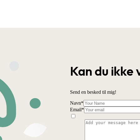
Kan du ikke 
Send en besked til mig!
Navn
*
Email
*