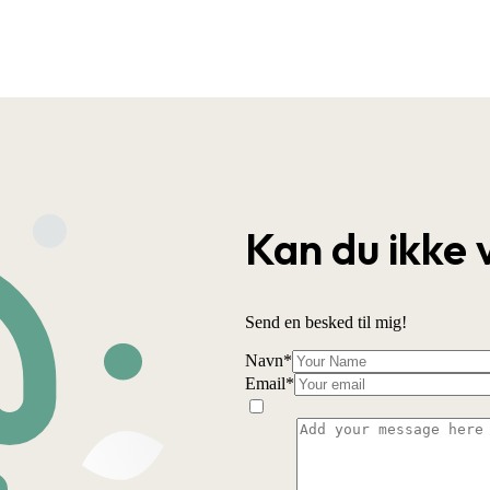
Kan du ikke 
Send en besked til mig!
Navn
*
Email
*