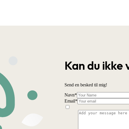
Kan du ikke 
Send en besked til mig!
Navn
*
Email
*