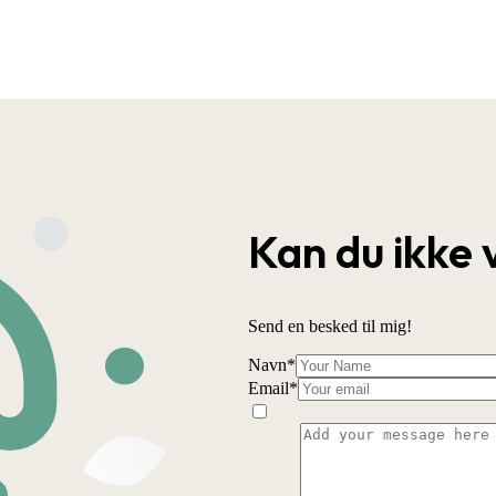
Kan du ikke 
Send en besked til mig!
Navn
*
Email
*