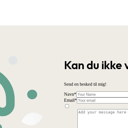
Kan du ikke 
Send en besked til mig!
Navn
*
Email
*