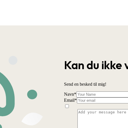
Kan du ikke 
Send en besked til mig!
Navn
*
Email
*