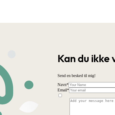
Kan du ikke 
Send en besked til mig!
Navn
*
Email
*