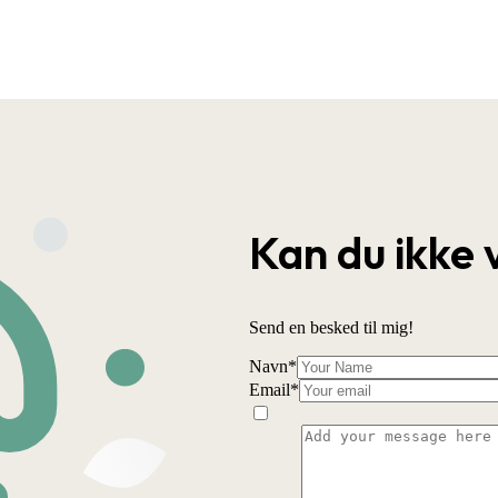
Kan du ikke 
Send en besked til mig!
Navn
*
Email
*