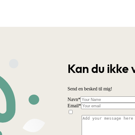
Kan du ikke 
Send en besked til mig!
Navn
*
Email
*