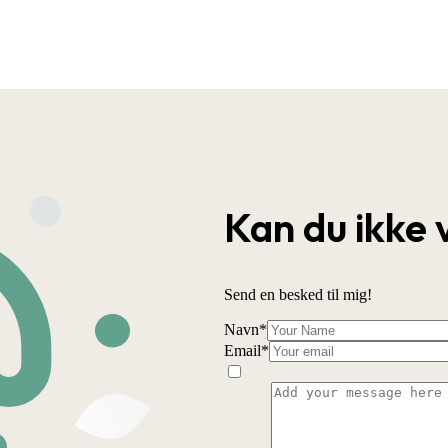
Kan du ikke 
Send en besked til mig!
Navn
*
Email
*