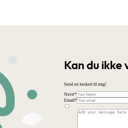
Kan du ikke 
Send en besked til mig!
Navn
*
Email
*