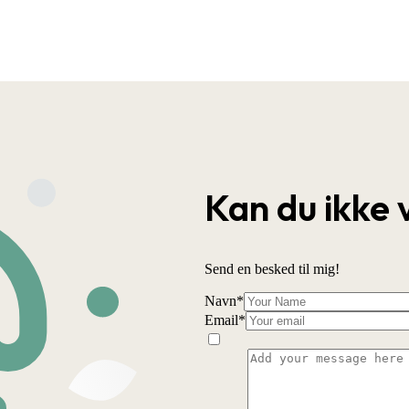
Kan du ikke 
Send en besked til mig!
Navn
*
Email
*