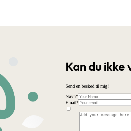
Kan du ikke 
Send en besked til mig!
Navn
*
Email
*