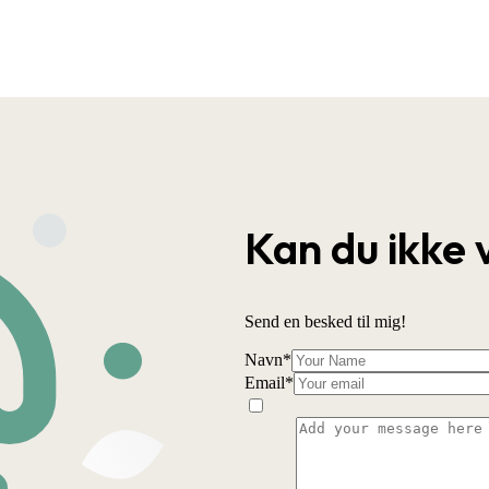
Kan du ikke 
Send en besked til mig!
Navn
*
Email
*