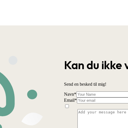
Kan du ikke 
Send en besked til mig!
Navn
*
Email
*