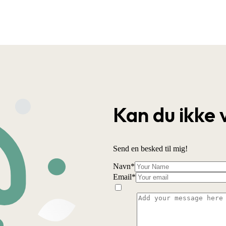
Kan du ikke 
Send en besked til mig!
Navn
*
Email
*