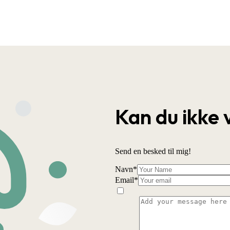
Kan du ikke 
Send en besked til mig!
Navn
*
Email
*